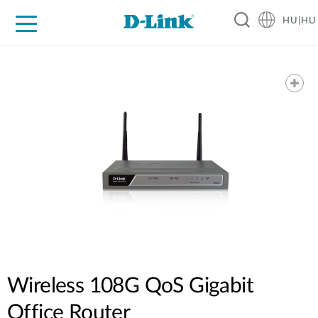
HU|HU
Otthoni Megoldások
Üzleti Megoldások
Ipar
Támogatás
Resources
Partnerek
Wireless 108G QoS Gigabit
Office Router