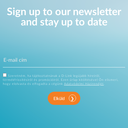
Sign up to our newsletter
and stay up to date
Szeretném, ha tájékoztatnának a D-Link legújabb híreiről,
termékfrissítésiről és promócióiról. Ezen űrlap kitöltésével Ön elismeri,
hogy elolvasta és elfogadta a cégünk
Adatvédelmi Házirendjét
.
Elküld