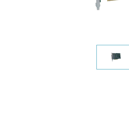
Nem
managelhető
Switchek
PoE Switch
Kiegészítők
Management
Hol
kapható
Media
Cloud
konverter
hálózati
management
Akzív optika
Hálózati
DAC kábel
vezérlő
PoE Adapter