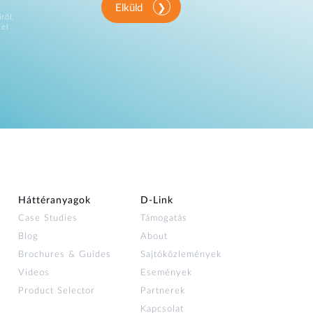
Elküld
ről,
vel
Háttéranyagok
D‑Link
Case Studies
Támogatás
Blog
About
Brochures & Guides
Sajtóközlemények
Videos
Események
Product Selector
Partnerek
Kapcsolat