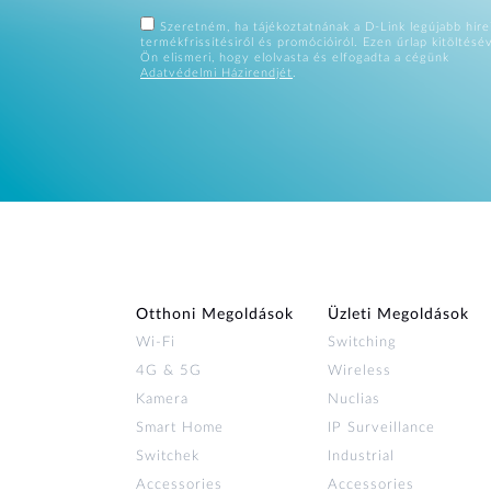
Szeretném, ha tájékoztatnának a D-Link legújabb hírei
termékfrissítésiről és promócióiról. Ezen űrlap kitöltésé
Ön elismeri, hogy elolvasta és elfogadta a cégünk
Adatvédelmi Házirendjét
.
Otthoni Megoldások
Üzleti Megoldások
Wi‑Fi
Switching
4G & 5G
Wireless
Kamera
Nuclias
Smart Home
IP Surveillance
Switchek
Industrial
Accessories
Accessories