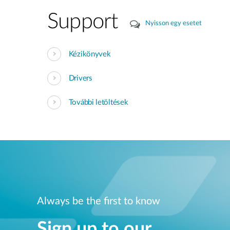
Support
Nyisson egy esetet
Kézikönyvek
Drivers
További letöltések
Always be the first to know
Sign up to our