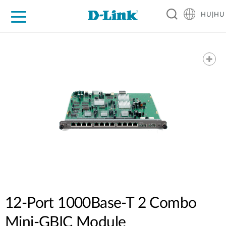
HU|HU
Otthoni Megoldások
Üzleti Megoldások
Ipar
Támogatás
Resources
Partnerek
12-Port 1000Base-T 2 Combo
Mini-GBIC Module