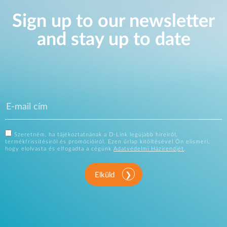
Sign up to our newsletter
and stay up to date
Szeretném, ha tájékoztatnának a D-Link legújabb híreiről,
termékfrissítésiről és promócióiról. Ezen űrlap kitöltésével Ön elismeri,
hogy elolvasta és elfogadta a cégünk
Adatvédelmi Házirendjét
.
Elküld