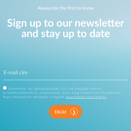
Always be the first to know
Sign up to our newsletter
and stay up to date
Szeretném, ha tájékoztatnának a D-Link legújabb híreiről,
termékfrissítésiről és promócióiról. Ezen űrlap kitöltésével Ön elismeri,
hogy elolvasta és elfogadta a cégünk
Adatvédelmi Házirendjét
.
Elküld