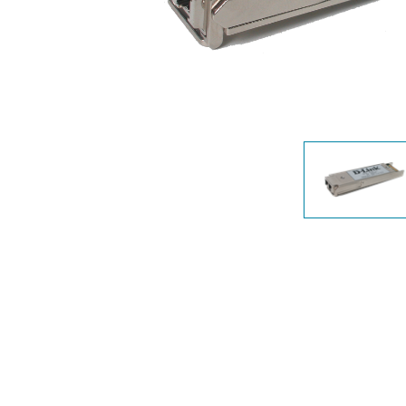
Nem
managelhető
Switchek
PoE Switch
Kiegészítők
Management
Hol
kapható
Media
Cloud
konverter
hálózati
management
Akzív optika
Hálózati
DAC kábel
vezérlő
PoE Adapter