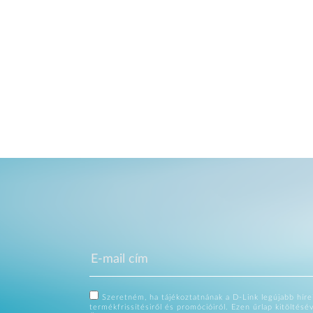
Szeretném, ha tájékoztatnának a D-Link legújabb hírei
termékfrissítésiről és promócióiról. Ezen űrlap kitöltésé