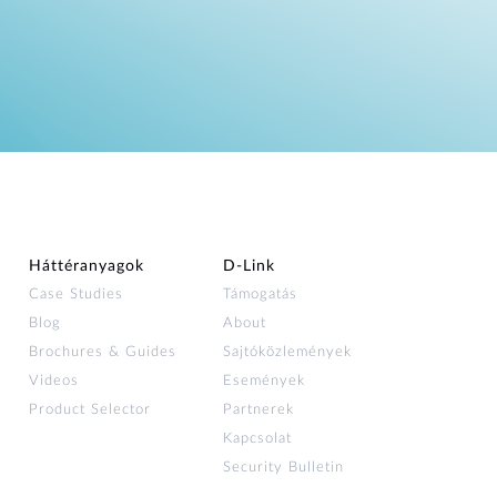
Háttéranyagok
D‑Link
Case Studies
Támogatás
Blog
About
Brochures & Guides
Sajtóközlemények
Videos
Események
Product Selector
Partnerek
Kapcsolat
Security Bulletin