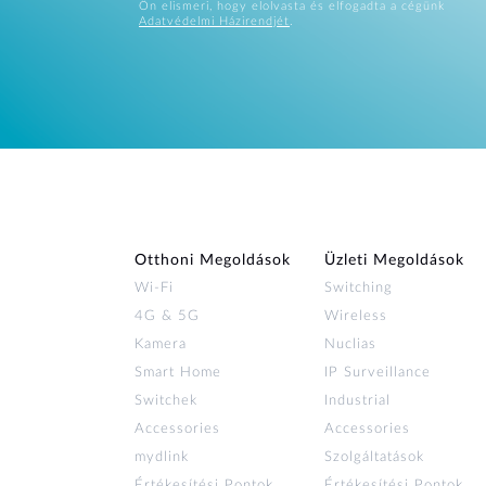
Ön elismeri, hogy elolvasta és elfogadta a cégünk
Adatvédelmi Házirendjét
.
Otthoni Megoldások
Üzleti Megoldások
Wi‑Fi
Switching
4G & 5G
Wireless
Kamera
Nuclias
Smart Home
IP Surveillance
Switchek
Industrial
Accessories
Accessories
mydlink
Szolgáltatások
Értékesítési Pontok
Értékesítési Pontok