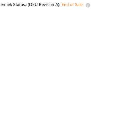
automatizálás
Termék Státusz (DEU Revision A):
End of Sale
Okos
oszlopok