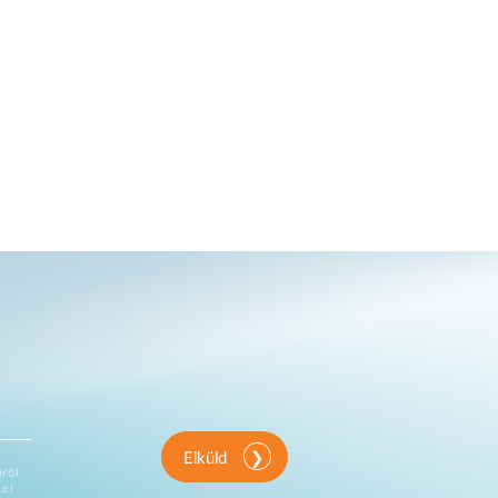
Elküld
ről,
vel