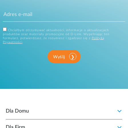
Chciałbym otrzymywać aktualności, informacje o aktualizacjach
produktów oraz materiały promocyjne od D-Link. Wypełniając ten
formularz, potwierdzasz, że rozumiesz i zgadzasz się z
Polityką
Prywatności
.
Wyślij
Dla Domu
Dla Firm