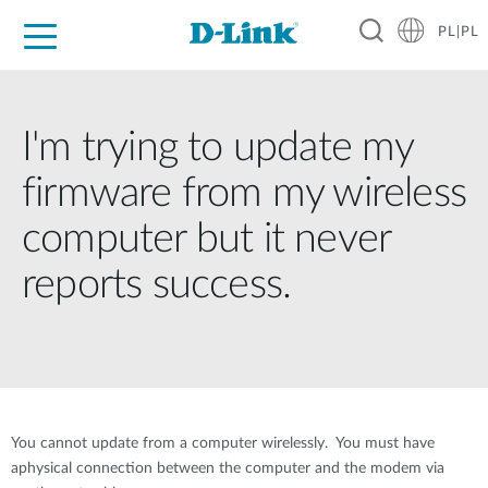
PL|PL
Dla Domu
Dla Firm
Dla Przemysłu
Gdzie Kupić
Wsparcie
Materiały
Partnerzy
I'm trying to update my
firmware from my wireless
computer but it never
reports success.
You cannot update from a computer wirelessly. You must have
aphysical connection between the computer and the modem via