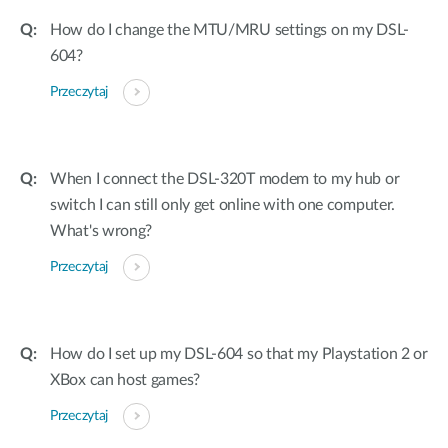
How do I change the MTU/MRU settings on my DSL-
604?
Przeczytaj
When I connect the DSL-320T modem to my hub or
switch I can still only get online with one computer.
What's wrong?
Przeczytaj
How do I set up my DSL-604 so that my Playstation 2 or
XBox can host games?
Przeczytaj