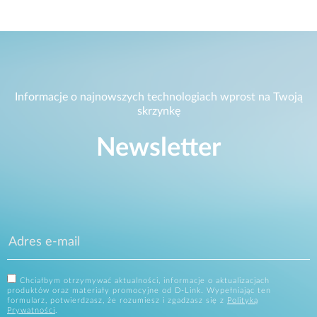
Informacje o najnowszych technologiach wprost na Twoją
skrzynkę
Newsletter
Chciałbym otrzymywać aktualności, informacje o aktualizacjach
produktów oraz materiały promocyjne od D-Link. Wypełniając ten
formularz, potwierdzasz, że rozumiesz i zgadzasz się z
Polityką
Prywatności
.