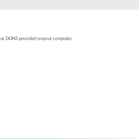
Monitoring
miejski
Automatyzacja
budynków
Inteligentne
 your DDNS provider) onyour computer,
słupy
miejskie