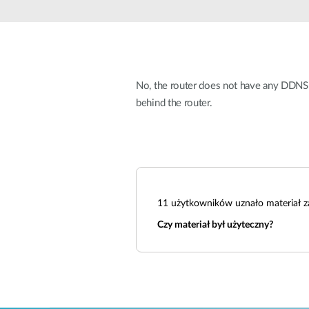
Przełączniki
niezarządzalne
Przełączniki
PoE
No, the router does not have any DDNS f
Akcesoria
Zarządzanie
Gdzie kupić
behind the router.
Media
Chmurowe
konwertery
systemy
zarządzania
Moduły
światłowodowe
Kontrolery
sieciowe
Kable DAC
11
użytkowników uznało materiał z
Adaptery
PoE
Czy materiał był użyteczny?