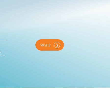
Wyślij
D-
iesz