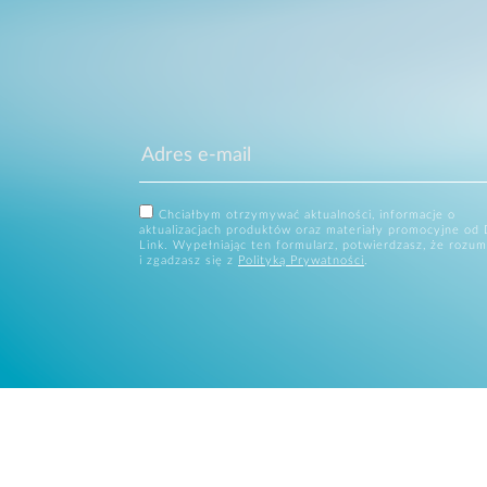
Chciałbym otrzymywać aktualności, informacje o
aktualizacjach produktów oraz materiały promocyjne od 
Link. Wypełniając ten formularz, potwierdzasz, że rozum
i zgadzasz się z
Polityką Prywatności
.