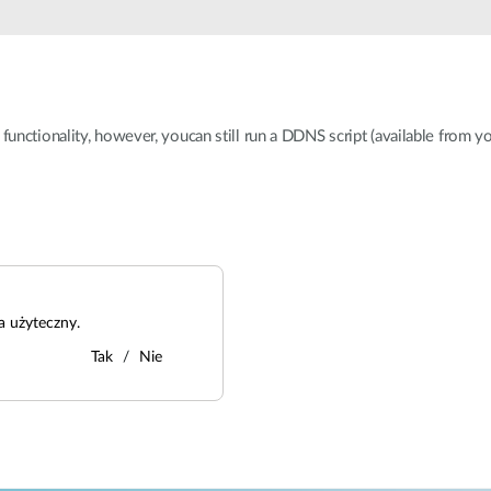
Łączność w
pojazdach
unctionality, however, youcan still run a DDNS script (available from
a użyteczny.
Tak
Nie