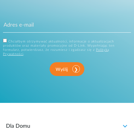
Chciałbym otrzymywać aktualności, informacje o aktualizacjach
produktów oraz materiały promocyjne od D-Link. Wypełniając ten
formularz, potwierdzasz, że rozumiesz i zgadzasz się z
Polityką
Prywatności
.
Wyślij
Dla Domu