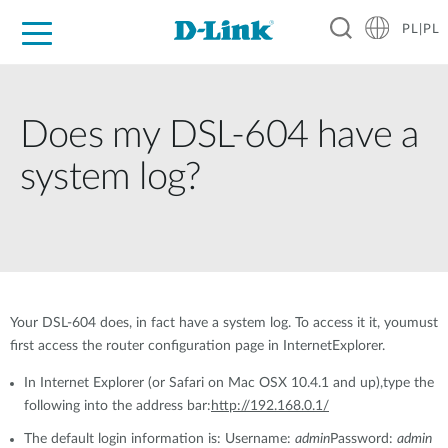
PL|PL
Dla Domu
Dla Firm
Dla Przemysłu
Gdzie Kupić
Wsparcie
Materiały
Partnerzy
Does my DSL-604 have a
system log?
Your DSL-604 does, in fact have a system log. To access it it, youmust
first access the router configuration page in InternetExplorer.
In Internet Explorer (or Safari on Mac OSX 10.4.1 and up),type the
following into the address bar:
http://192.168.0.1/
The default login information is: Username:
admin
Password:
admin