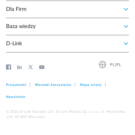
Dla Firm
Baza wiedzy
D‑Link
PL|PL
Prywatność
Warunki korzystania
Mapa strony
Newsletter
© 2026 D‑Link (Europe) Ltd. D-Link (Polska) Sp. z o.o., ul. Mysikrólika
11A, 02-809 Warszawa