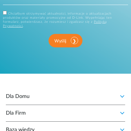
Chciałbym otrzymywać aktualności, informacje o aktualizacjach
produktów oraz materiały promocyjne od D-Link. Wypełniając ten
formularz, potwierdzasz, że rozumiesz i zgadzasz się z
Polityką
Prywatności
.
Wyślij
Dla Domu
Dla Firm
Baza wiedzy