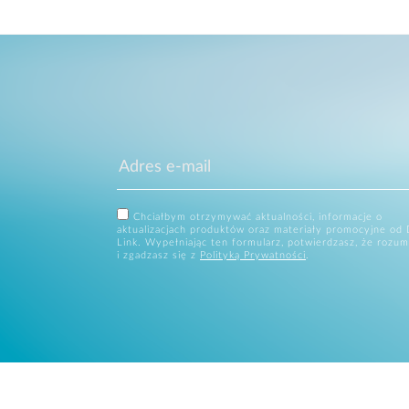
Chciałbym otrzymywać aktualności, informacje o
aktualizacjach produktów oraz materiały promocyjne od 
Link. Wypełniając ten formularz, potwierdzasz, że rozum
i zgadzasz się z
Polityką Prywatności
.