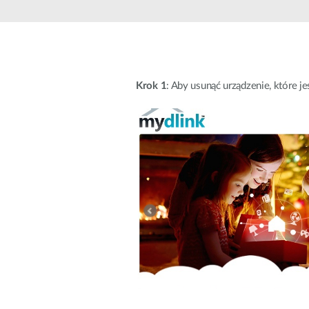
Przełączniki
niezarządzalne
Przełączniki
PoE
Krok 1
: Aby usunąć urządzenie, które je
Akcesoria
Zarządzanie
Gdzie kupić
Media
Chmurowe
konwertery
systemy
zarządzania
Moduły
światłowodowe
Kontrolery
sieciowe
Kable DAC
Adaptery
PoE