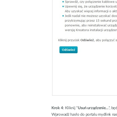
Krok 4
: Kliknij "
Usuń urządzenie...
", bę
Wprowadź hasło do portalu mydlink nast