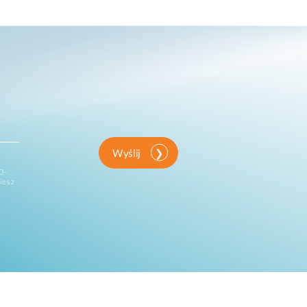
Wyślij
D-
iesz