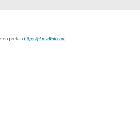
Monitoring
miejski
Automatyzacja
budynków
Inteligentne
ać do portalu
https://pl.mydlink.com
słupy
miejskie