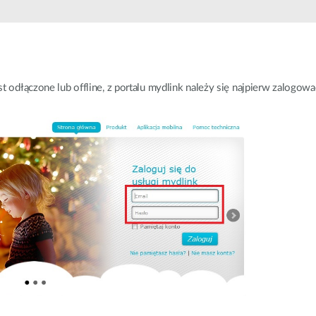
Łączność w
pojazdach
st odłączone lub offline, z portalu mydlink należy się najpierw zalogow