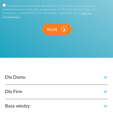
Chciałbym otrzymywać aktualności, informacje o aktualizacjach
produktów oraz materiały promocyjne od D-Link. Wypełniając ten
formularz, potwierdzasz, że rozumiesz i zgadzasz się z
Polityką
Prywatności
.
Wyślij
Dla Domu
Dla Firm
Baza wiedzy