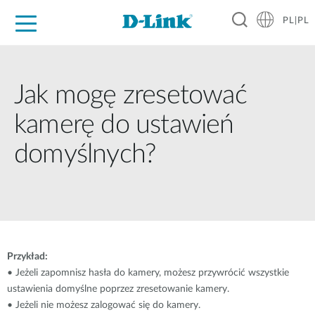
PL|PL
Dla Domu
Dla Firm
Dla Przemysłu
Gdzie Kupić
Wsparcie
Materiały
Partnerzy
Jak mogę zresetować
kamerę do ustawień
domyślnych?
Przykład:
• Jeżeli zapomnisz hasła do kamery, możesz przywrócić wszystkie
ustawienia domyślne poprzez zresetowanie kamery.
• Jeżeli nie możesz zalogować się do kamery.