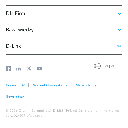
Dla Firm
Baza wiedzy
D‑Link
PL|PL
Prywatność
Warunki korzystania
Mapa strony
Newsletter
© 2026 D‑Link (Europe) Ltd. D-Link (Polska) Sp. z o.o., ul. Mysikrólika
11A, 02-809 Warszawa