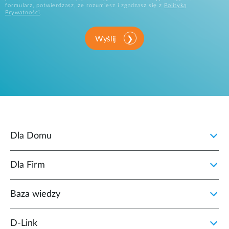
formularz, potwierdzasz, że rozumiesz i zgadzasz się z
Polityką
Prywatności
.
Wyślij
Dla Domu
Dla Firm
Baza wiedzy
D‑Link