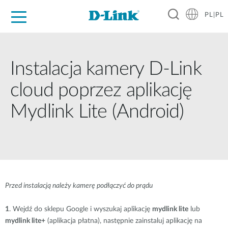
PL|PL
Dla Domu
Dla Firm
Dla Przemysłu
Gdzie Kupić
Wsparcie
Materiały
Partnerzy
Instalacja kamery D-Link
cloud poprzez aplikację
Mydlink Lite (Android)
Przed instalacją należy kamerę podłączyć do prądu
1
. Wejdź do sklepu Google i wyszukaj aplikację
mydlink lite
lub
mydlink lite+
(aplikacja płatna), następnie zainstaluj aplikację na