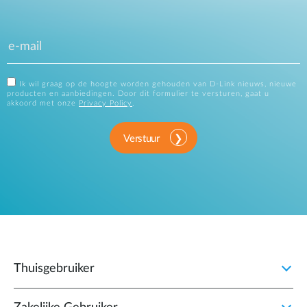
Ik wil graag op de hoogte worden gehouden van D-Link nieuws, nieuwe
producten en aanbiedingen. Door dit formulier te versturen, gaat u
akkoord met onze
Privacy Policy
.
Verstuur
Thuisgebruiker