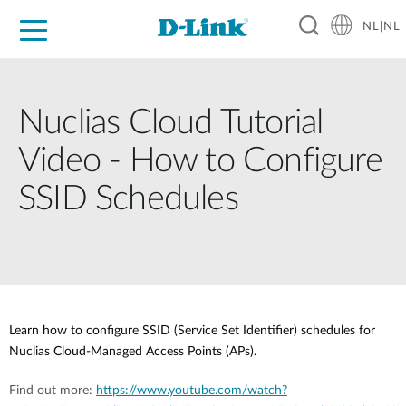
NL|NL
Voor Thuis
Business
Industrial
Support
Resources
Partners
Nuclias Cloud Tutorial
Video - How to Configure
SSID Schedules
Learn how to configure SSID (Service Set Identifier) schedules for
Nuclias Cloud-Managed Access Points (APs).
Find out more:
https://www.youtube.com/watch?