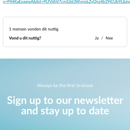
v=P44KaEoagwA&list=PLfV6hV7cmGt63WxnpLZyQnz4b39jCUb9L&in
1
mensen vonden dit nuttig
Vond u dit nuttig?
Ja
Nee
Always be the first to know
Sign up to our newsletter
and stay up to date