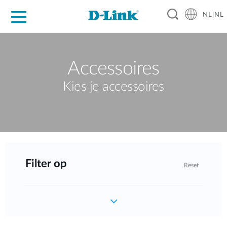
NL|NL
Voor Thuis
Business
Industrial
Support
Resources
Partners
Accessoires
Kies je accessoires
Filter op
Reset