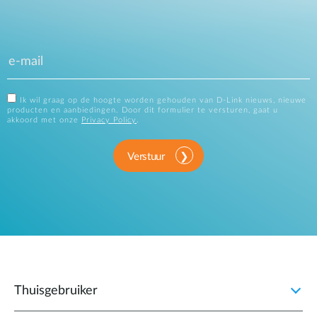
Ik wil graag op de hoogte worden gehouden van D-Link nieuws, nieuwe
producten en aanbiedingen. Door dit formulier te versturen, gaat u
akkoord met onze
Privacy Policy
.
Verstuur
Thuisgebruiker