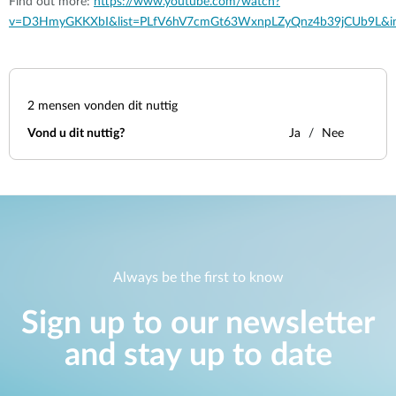
Find out more:
https://www.youtube.com/watch?
v=D3HmyGKKXbI&list=PLfV6hV7cmGt63WxnpLZyQnz4b39jCUb9L&i
2
mensen vonden dit nuttig
Vond u dit nuttig?
Ja
Nee
Always be the first to know
Sign up to our newsletter
and stay up to date