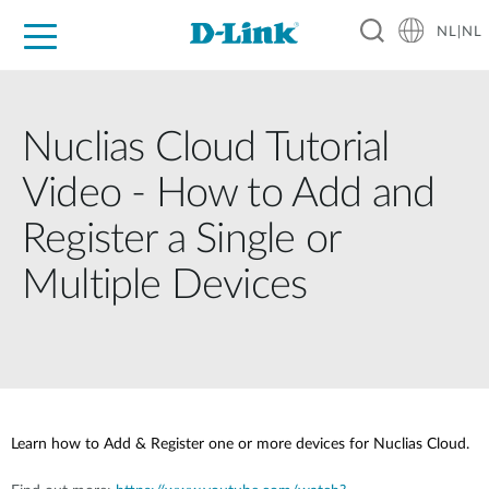
NL|NL
Voor Thuis
Business
Industrial
Support
Resources
Partners
Nuclias Cloud Tutorial
Video - How to Add and
Register a Single or
Multiple Devices
Learn how to Add & Register one or more devices for Nuclias Cloud.