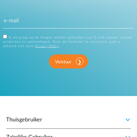
Ik wil graag op de hoogte worden gehouden van D-Link nieuws, nieuwe
producten en aanbiedingen. Door dit formulier te versturen, gaat u
akkoord met onze
Privacy Policy
.
Verstuur
Thuisgebruiker