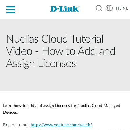
NL|NL
Voor Thuis
Business
Industrial
Support
Resources
Partners
Nuclias Cloud Tutorial
Video - How to Add and
Assign Licenses
Learn how to add and assign Licenses for Nuclias Cloud-Managed
Devices.
Find out more:
https://www.youtube.com/watch?