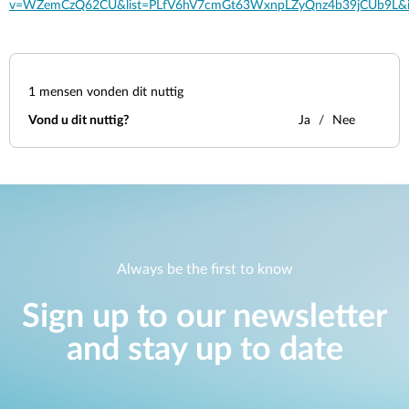
v=WZemCzQ62CU&list=PLfV6hV7cmGt63WxnpLZyQnz4b39jCUb9L&i
1
mensen vonden dit nuttig
Vond u dit nuttig?
Ja
Nee
Always be the first to know
Sign up to our newsletter
and stay up to date