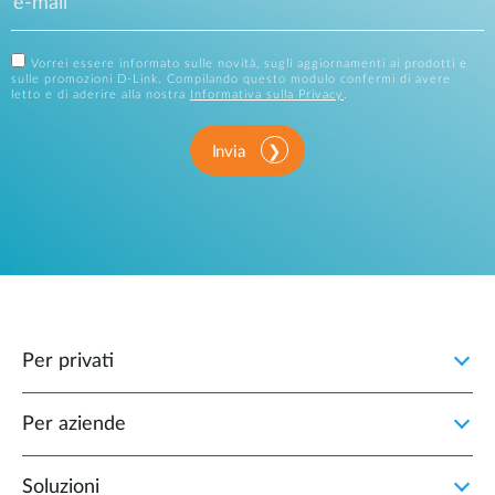
Vorrei essere informato sulle novità, sugli aggiornamenti ai prodotti e
sulle promozioni D-Link. Compilando questo modulo confermi di avere
letto e di aderire alla nostra
Informativa sulla Privacy
.
Invia
Per privati
Per aziende
Soluzioni