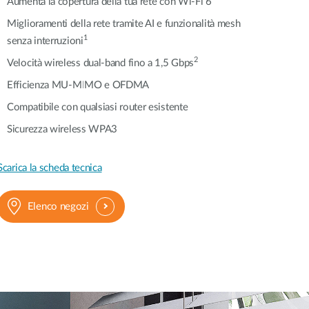
Aumenta la copertura della tua rete con Wi-Fi 6
Miglioramenti della rete tramite AI e funzionalità mesh
Videosorveglianza
1
cittadina
senza interruzioni
Smart
2
Velocità wireless dual-band fino a 1,5 Gbps
Building
Efficienza MU-MIMO e OFDMA
Smart Pole
Compatibile con qualsiasi router esistente
Sicurezza wireless WPA3
Scarica la scheda tecnica
Elenco negozi