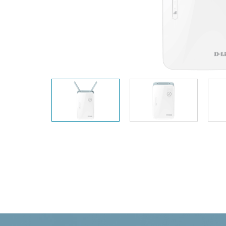
Switches
Switches
non gestiti
Switches
PoE
Accessori
Gestione
Dove
Comprare
Media
Gestione
Convertitori
Network in
Cloud
Fibra Attiva
Network
Direct
Controllers
Attach
Cables
Adattatori
PoE