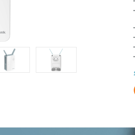
Reti a bordo
veicolo