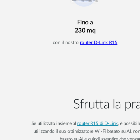
Fino a
230 mq
con il nostro
router D-Link R15
Sfrutta la pr
Se utilizzato insieme al
router R15 di D-Link
, è possibi
utilizzando il suo ottimizzatore Wi-Fi basato su AI, nonch
basato su AI e quindi garantire che vengano