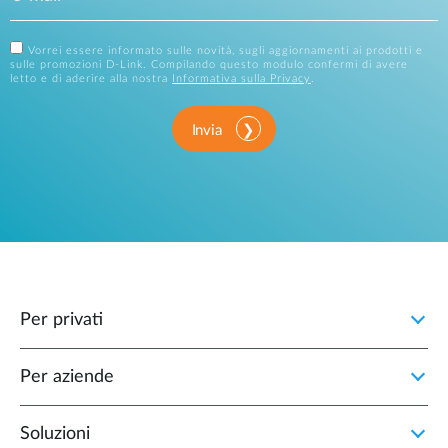
Vorrei essere informato sulle novità, sugli aggiornamenti ai prodotti e
sulle promozioni D-Link. Compilando questo modulo confermi di avere
letto e di aderire alla nostra
Informativa sulla Privacy
.
Invia
Per privati
Per aziende
Soluzioni