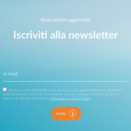
Resta sempre aggiornato
Iscriviti alla newsletter
Vorrei essere informato sulle novità, sugli aggiornamenti ai prodotti e
sulle promozioni D-Link. Compilando questo modulo confermi di avere
letto e di aderire alla nostra
Informativa sulla Privacy
.
Invia