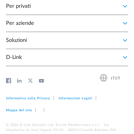
Per privati
Per aziende
Soluzioni
D‑Link
IT|IT
Informativa sulla Privacy
Informazioni Legali
Mappa del sito
© 2026 D‑Link (Europe) Ltd. D-Link Mediterraneo s.r.l. - Via
Margherita de Vizzi Viganò, 93/95 - 20092 Cinisello Balsamo (MI) -