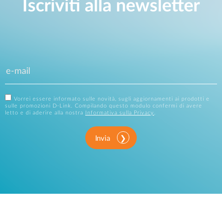
Iscriviti alla newsletter
Vorrei essere informato sulle novità, sugli aggiornamenti ai prodotti e
sulle promozioni D-Link. Compilando questo modulo confermi di avere
letto e di aderire alla nostra
Informativa sulla Privacy
.
Invia