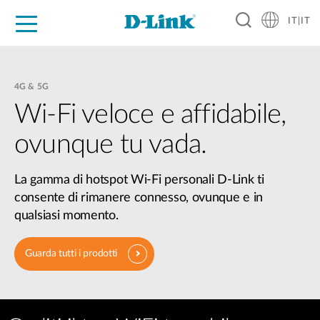
IT|IT
Per privati
Per aziende
Per industrie
Dove Acquistare
Supporto
Risorse
Partner
4G & 5G
Wi-Fi veloce e affidabile,
ovunque tu vada.
La gamma di hotspot Wi-Fi personali D-Link ti
consente di rimanere connesso, ovunque e in
qualsiasi momento.
Guarda tutti i prodotti