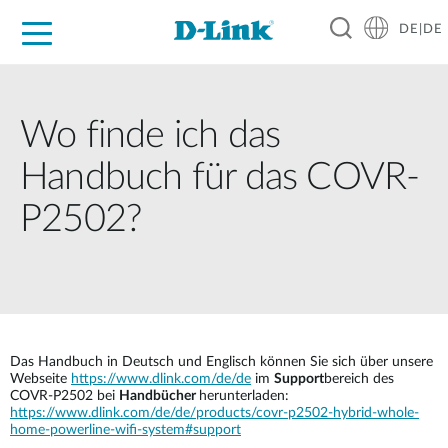
DE|DE
Zuhause
Unternehmen
Industrie
Kaufen
Support
Know-how
Partner
Wo finde ich das
Handbuch für das COVR-
P2502?
Das Handbuch in Deutsch und Englisch können Sie sich über unsere
Webseite
https://www.dlink.com/de/de
im
Support
bereich des
COVR-P2502 bei
Handbücher
herunterladen:
https://www.dlink.com/de/de/products/covr-p2502-hybrid-whole-
home-powerline-wifi-system#support