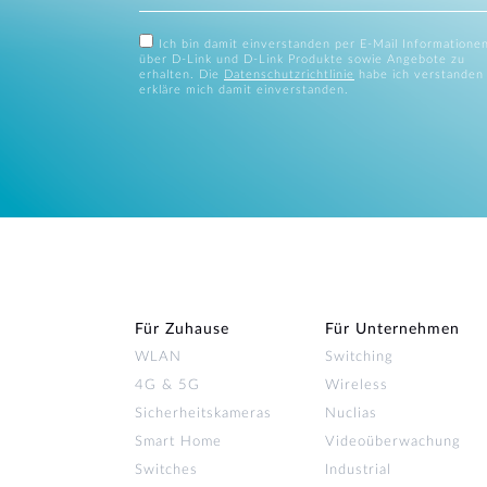
Ich bin damit einverstanden per E-Mail Informatione
über D-Link und D-Link Produkte sowie Angebote zu
erhalten. Die
Datenschutzrichtlinie
habe ich verstanden
erkläre mich damit einverstanden.
Für Zuhause
Für Unternehmen
WLAN
Switching
4G & 5G
Wireless
Sicherheitskameras
Nuclias
Smart Home
Videoüberwachung
Switches
Industrial