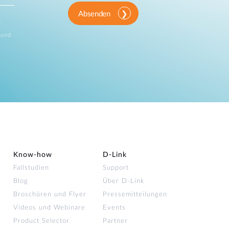
Absenden
n
 und
Know-how
D‑Link
Fallstudien
Support
Blog
Über D-Link
Broschüren und Flyer
Pressemitteilungen
Videos und Webinare
Events
Product Selector
Partner