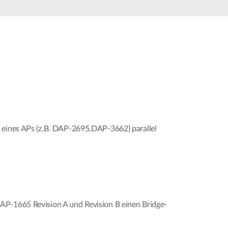
Building
Smart Pole
 eines APs (z.B. DAP-2695,DAP-3662) parallel
P-1665 Revision A und Revision B einen Bridge-