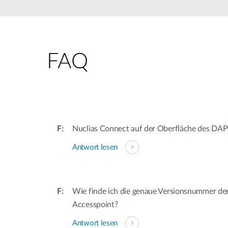
Unmanaged
Switches
PoE
Switches
FAQ
Accessories
Management
Kaufen
Cloud
Mediaconverter
Network
Management
Glasfaser
Netzwerk
Nuclias Connect auf der Oberfläche des DAPs
Direct
Controller
Attach
Antwort lesen
Kabel
PoE Adapter
Wie finde ich die genaue Versionsnummer de
Accesspoint?
Antwort lesen