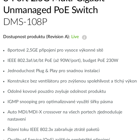
Unmanaged PoE Switch
DMS-108P
Dostupnost produktu (Revision A):
Live
8portové 2,5GE připojení pro vysoce výkonné sítě
IEEE 802.3af/at/bt PoE (až 90W/port), budget PoE 230W
Jednoduchost Plug & Play pro snadnou instalaci
Konstrukce bez ventilátoru pro zvýšenou spolehlivost a tichý výkon
Odolné kovové pouzdro zvyšuje odolnost produktu
IGMP snooping pro optimalizované využití šířky pásma
Auto MDI/MDI-X crossover na všech portech zjednodušuje
nastavení
Řízení toku IEEE 802.3x zabraňuje ztrátě paketů