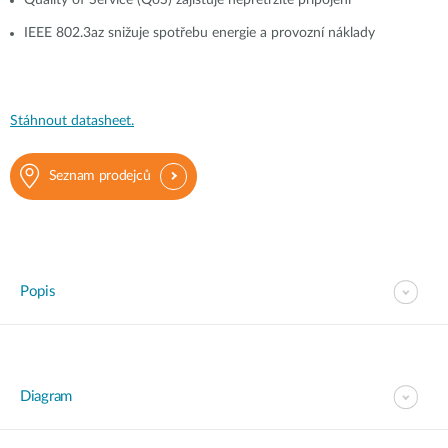
Quality of Service (QoS) zajišťuje nepřetržité připojení
IEEE 802.3az snižuje spotřebu energie a provozní náklady
Stáhnout datasheet.
Seznam prodejců
Popis
Diagram