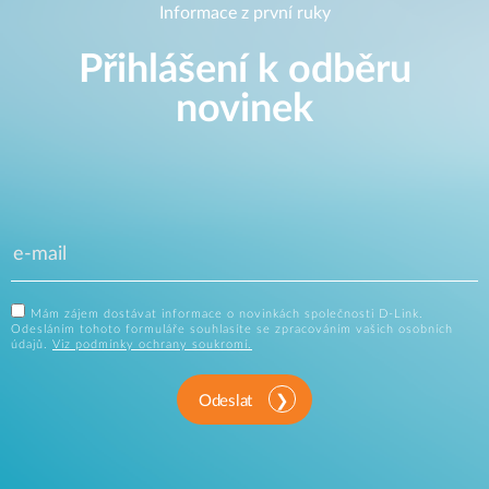
Informace z první ruky
Přihlášení k odběru
novinek
Mám zájem dostávat informace o novinkách společnosti D-Link.
Odesláním tohoto formuláře souhlasíte se zpracováním vašich osobních
údajů.
Viz podmínky ochrany soukromí.
Odeslat