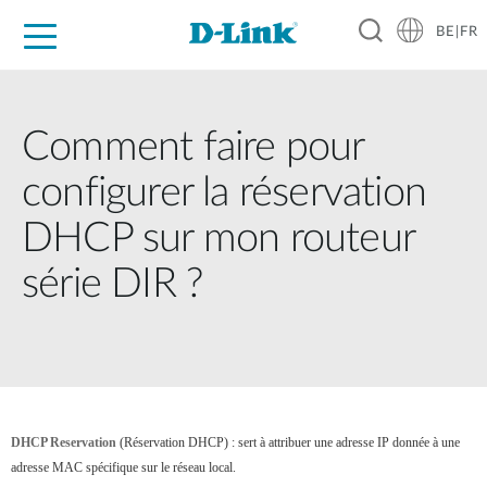
BE|FR
Grand Public
Entreprises
Industrie
Support
Ressources
Partenaires
Comment faire pour
configurer la réservation
DHCP sur mon routeur
série DIR ?
DHCP Reservation
(Réservation DHCP) : sert à attribuer une adresse IP donnée à une
adresse MAC spécifique sur le réseau local.