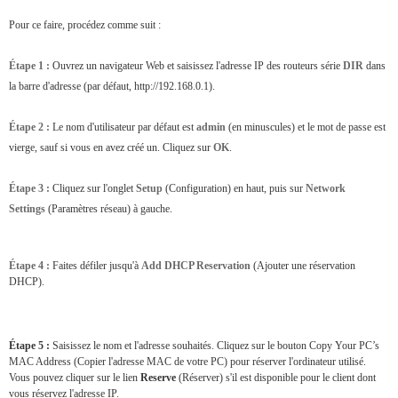
Pour ce faire, procédez comme suit :
Étape 1 :
Ouvrez un navigateur Web et saisissez l'adresse IP des routeurs série
DIR
dans
la barre d'adresse (par défaut, http://192.168.0.1).
Étape 2 :
Le nom d'utilisateur par défaut est
admin
(en minuscules) et le mot de passe est
vierge, sauf si vous en avez créé un. Cliquez sur
OK
.
Étape 3 :
Cliquez sur l'onglet
Setup
(Configuration) en haut, puis sur
Network
Settings
(Paramètres réseau) à gauche.
Étape 4 :
Faites défiler jusqu'à
Add DHCP Reservation
(Ajouter une réservation
DHCP).
Étape 5 :
Saisissez le nom et l'adresse souhaités. Cliquez sur le bouton Copy Your PC’s
MAC Address (Copier l'adresse MAC de votre PC) pour réserver l'ordinateur utilisé.
Vous pouvez cliquer sur le lien
Reserve
(Réserver) s'il est disponible pour le client dont
vous réservez l'adresse IP.