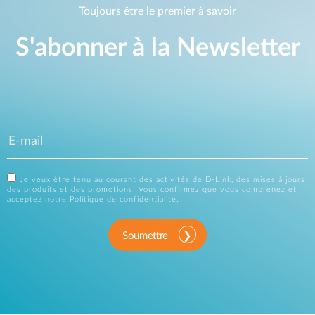
Toujours être le premier à savoir
S'abonner à la Newsletter
Je veux être tenu au courant des activités de D-Link, des mises à jours
des produits et des promotions. Vous confirmez que vous comprenez et
acceptez notre
Politique de confidentialité
.
Soumettre