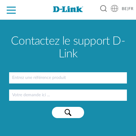
BE|FR
Grand Public
Entreprises
Industrie
Support
Ressources
Partenaires
Contactez le support D-
Link