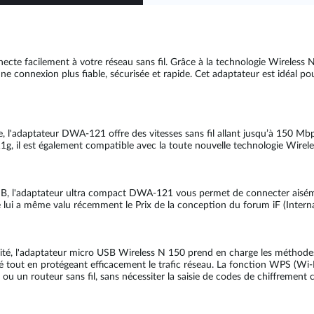
te facilement à votre réseau sans fil. Grâce à la technologie Wireless N
 connexion plus fiable, sécurisée et rapide. Cet adaptateur est idéal pour
e, l'adaptateur DWA-121 offre des vitesses sans fil allant jusqu’à 150 
g, il est également compatible avec la toute nouvelle technologie Wirele
 USB, l'adaptateur ultra compact DWA-121 vous permet de connecter aisém
gné lui a même valu récemment le Prix de la conception du forum iF (Intern
ialité, l'adaptateur micro USB Wireless N 150 prend en charge les mét
é tout en protégeant efficacement le trafic réseau. La fonction WPS (Wi-
ou un routeur sans fil, sans nécessiter la saisie de codes de chiffrement