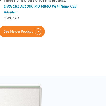
There's a new version of this product:
Surveillance
urbaine
DWA 181 AC1300 MU MIMO Wi Fi Nano USB
Adapter
Automatisation
DWA-181
des
bâtiments
Mât
See Newer Product
intelligent