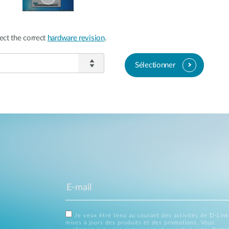
ect the correct
hardware revision
.
Sélectionner
Je veux être tenu au courant des activités de D-Link
mises à jours des produits et des promotions. Vous