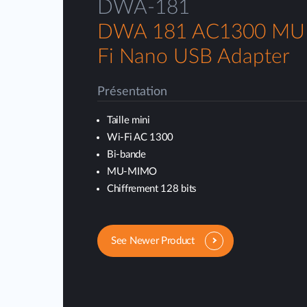
DWA-181
DWA 181 AC1300 MU
Fi Nano USB Adapter
Présentation
Taille mini
Wi-Fi AC 1300
Bi-bande
MU-MIMO
Chiffrement 128 bits
See Newer Product