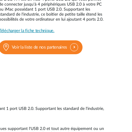
Surveillance
de connecter jusqu'à 4 périphériques USB 2.0 à votre PC
urbaine
ou iMac possédant 1 port USB 2.0. Supportant les
standard de l'industrie, ce boîtier de petite taille étend les
possibilités de votre ordinateur en lui ajoutant 4 ports 2.0.
Automatisation
des
bâtiments
Télécharger la fiche technique.
Mât
intelligent
Voir la liste de nos partenaires
 1 port USB 2.0. Supportant les standard de l'industrie,
ques supportant l'USB 2.0 et tout autre équipement ou un