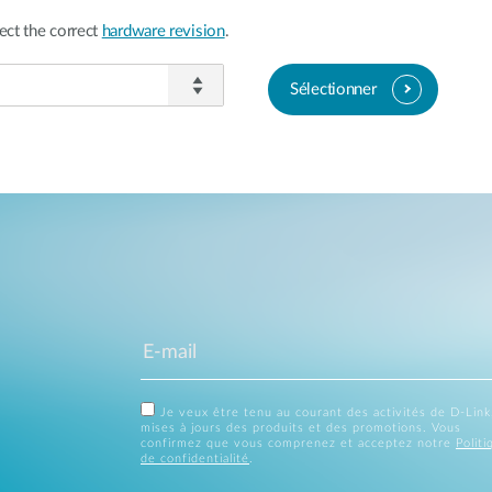
ect the correct
hardware revision
.
Sélectionner
Je veux être tenu au courant des activités de D-Link
mises à jours des produits et des promotions. Vous
confirmez que vous comprenez et acceptez notre
Politi
de confidentialité
.