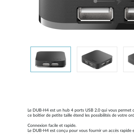
Easy Smart
Switches
non
administrables
Switches
PoE
Accessories
Management
Où acheter
Gestion
Convertisseurs
Cloud
de média
Nuclias
Unity
Fibres
actives
Contrôleurs
matériel
Câbles
Nuclias
Direct
Connect
Le DUB-H4 est un hub 4 ports USB 2.0 qui vous permet de 
Attach
ce boîtier de petite taille étend les possibilités de votre or
Adaptateurs
Connexion facile et rapide.
PoE
Le DUB-H4 est conçu pour vous fournir un accès rapide et