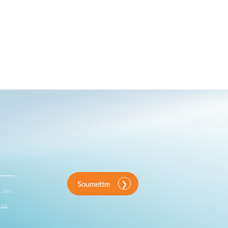
Soumettre
, des
que