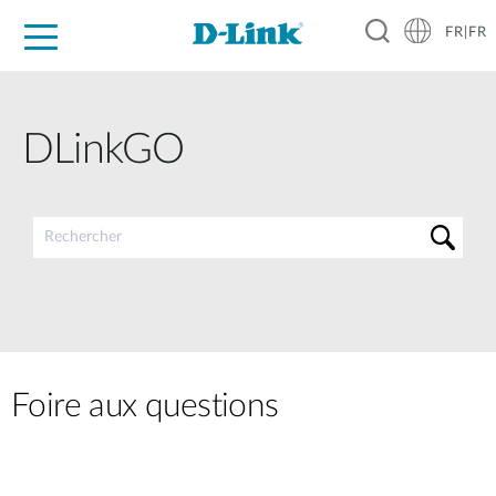
FR|FR
Grand Public
Entreprises
Industrie
Support
Ressources
Partenaires
DLinkGO
Foire aux questions