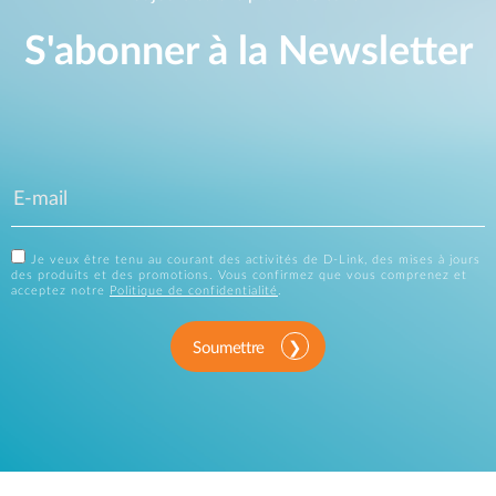
S'abonner à la Newsletter
Je veux être tenu au courant des activités de D-Link, des mises à jours
des produits et des promotions. Vous confirmez que vous comprenez et
acceptez notre
Politique de confidentialité
.
Soumettre