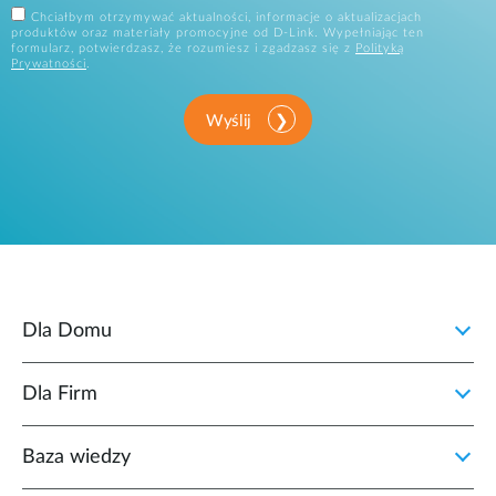
Chciałbym otrzymywać aktualności, informacje o aktualizacjach
produktów oraz materiały promocyjne od D-Link. Wypełniając ten
formularz, potwierdzasz, że rozumiesz i zgadzasz się z
Polityką
Prywatności
.
Wyślij
Dla Domu
Dla Firm
Baza wiedzy