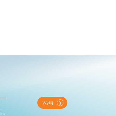
Wyślij
D-
iesz