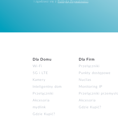
i zgadzasz się z
Polityką Prywatności
.
Dla Domu
Dla Firm
Wi‑Fi
Przełączniki
5G i LTE
Punkty dostępowe
Kamery
Nuclias
Inteligentny dom
Monitoring IP
Przełączniki
Przełączniki przemys
Akcesoria
Akcesoria
mydlink
Gdzie Kupić?
Gdzie Kupić?