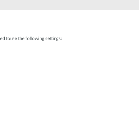
Monitoring
miejski
Automatyzacja
budynków
Inteligentne
ed touse the following settings:
słupy
miejskie