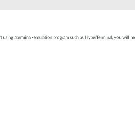
Łączność w
pojazdach
rt using aterminal-emulation program such as HyperTerminal, you will ne