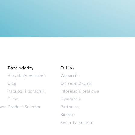
Baza wiedzy
D‑Link
Przykłady wdrożeń
Wsparcie
Blog
O firmie D‑Link
Katalogi i poradniki
Informacje prasowe
Filmy
Gwarancja
łowe
Product Selector
Partnerzy
Kontakt
Security Bulletin