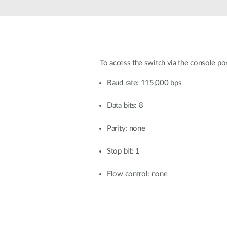
Przełączniki
niezarządzalne
Przełączniki
PoE
To access the switch via the console po
Akcesoria
Zarządzanie
Gdzie kupić
Baud rate: 115,000 bps
Media
Chmurowe
konwertery
systemy
Data bits: 8
zarządzania
Moduły
światłowodowe
Kontrolery
Parity: none
sieciowe
Kable DAC
Stop bit: 1
Adaptery
PoE
Flow control: none