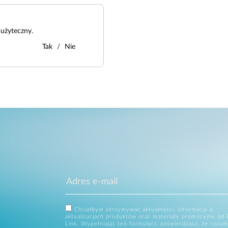
użyteczny.
Tak
Nie
Chciałbym otrzymywać aktualności, informacje o
aktualizacjach produktów oraz materiały promocyjne od 
Link. Wypełniając ten formularz, potwierdzasz, że rozum