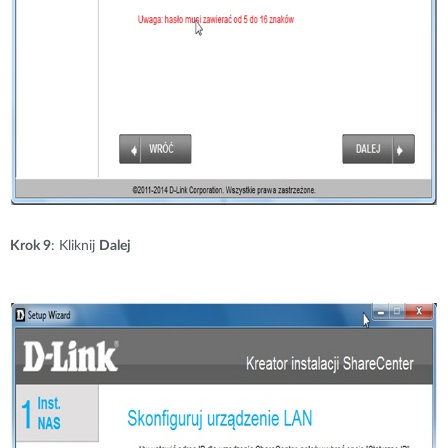
Krok 9
: Kliknij
Dalej