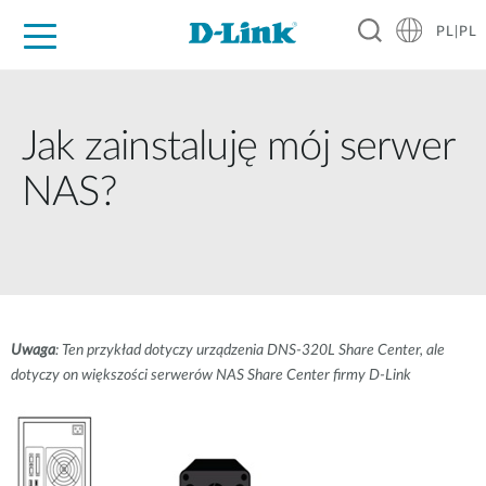
PL|PL
Dla Domu
Dla Firm
Dla Przemysłu
Gdzie Kupić
Wsparcie
Materiały
Partnerzy
Jak zainstaluję mój serwer
NAS?
Uwaga
: Ten przykład dotyczy urządzenia DNS-320L Share Center, ale
dotyczy on większości serwerów NAS Share Center firmy D-Link