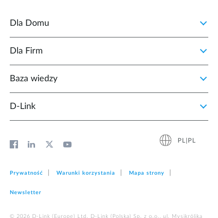
Dla Domu
Dla Firm
Baza wiedzy
D‑Link
PL|PL
Prywatność
Warunki korzystania
Mapa strony
Newsletter
© 2026 D‑Link (Europe) Ltd. D-Link (Polska) Sp. z o.o., ul. Mysikrólika