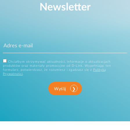
Newsletter
Chciałbym otrzymywać aktualności, informacje o aktualizacjach
produktów oraz materiały promocyjne od D-Link. Wypełniając ten
formularz, potwierdzasz, że rozumiesz i zgadzasz się z
Polityką
Prywatności
.
Wyślij