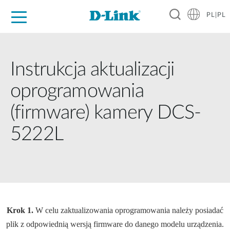
PL|PL
Dla Domu
Dla Firm
Dla Przemysłu
Gdzie Kupić
Wsparcie
Materiały
Partnerzy
Instrukcja aktualizacji
oprogramowania
(firmware) kamery DCS-
5222L
Krok 1.
W celu zaktualizowania oprogramowania należy posiadać
plik z odpowiednią wersją firmware do danego modelu urządzenia.