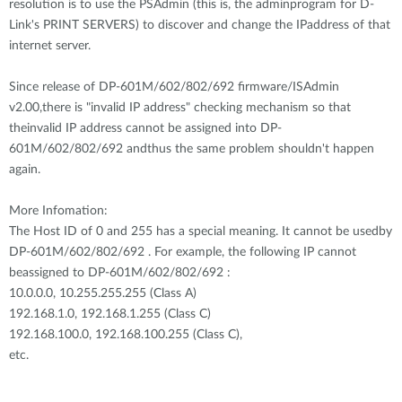
resolution is to use the PSAdmin (this is, the adminprogram for D-
Link's PRINT SERVERS) to discover and change the IPaddress of that
internet server.
Since release of DP-601M/602/802/692 firmware/ISAdmin
v2.00,there is "invalid IP address" checking mechanism so that
theinvalid IP address cannot be assigned into DP-
601M/602/802/692 andthus the same problem shouldn't happen
again.
More Infomation:
The Host ID of 0 and 255 has a special meaning. It cannot be usedby
DP-601M/602/802/692 . For example, the following IP cannot
beassigned to DP-601M/602/802/692 :
10.0.0.0, 10.255.255.255 (Class A)
192.168.1.0, 192.168.1.255 (Class C)
192.168.100.0, 192.168.100.255 (Class C),
etc.