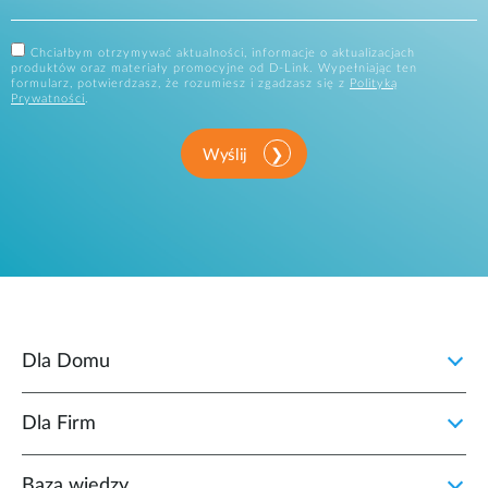
Chciałbym otrzymywać aktualności, informacje o aktualizacjach
produktów oraz materiały promocyjne od D-Link. Wypełniając ten
formularz, potwierdzasz, że rozumiesz i zgadzasz się z
Polityką
Prywatności
.
Wyślij
Dla Domu
Dla Firm
Baza wiedzy