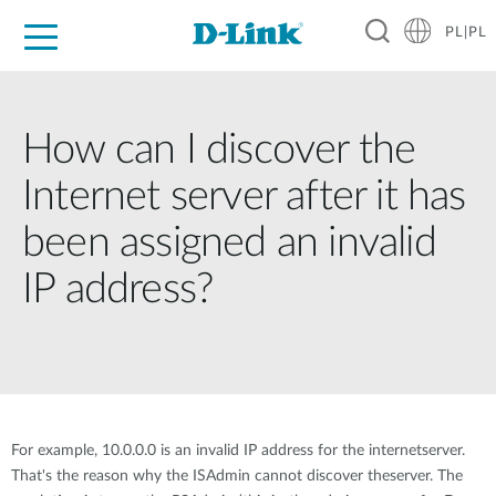
PL|PL
Dla Domu
Dla Firm
Dla Przemysłu
Gdzie Kupić
Wsparcie
Materiały
Partnerzy
How can I discover the
Internet server after it has
been assigned an invalid
IP address?
For example, 10.0.0.0 is an invalid IP address for the internetserver.
That's the reason why the ISAdmin cannot discover theserver. The