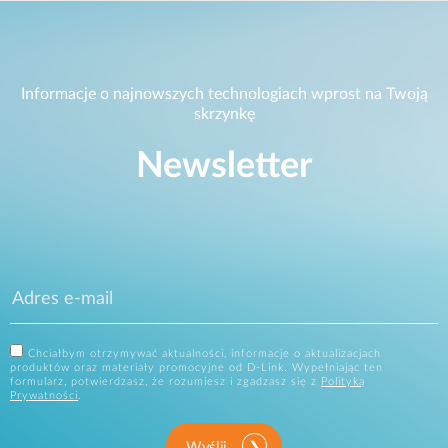
Informacje o najnowszych technologiach wprost na Twoją
skrzynkę
Newsletter
Chciałbym otrzymywać aktualności, informacje o aktualizacjach
produktów oraz materiały promocyjne od D-Link. Wypełniając ten
formularz, potwierdzasz, że rozumiesz i zgadzasz się z
Polityką
Prywatności
.
Wyślij