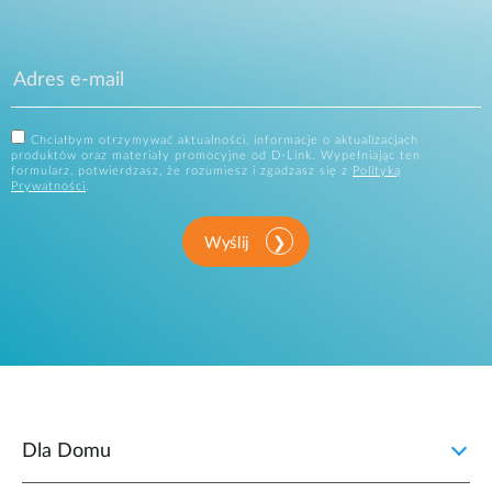
Chciałbym otrzymywać aktualności, informacje o aktualizacjach
produktów oraz materiały promocyjne od D-Link. Wypełniając ten
formularz, potwierdzasz, że rozumiesz i zgadzasz się z
Polityką
Prywatności
.
Wyślij
Dla Domu