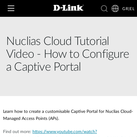
GR|EL
Nuclias Cloud Tutorial
Wi‑Fi
Video - How to Configure
4G & 5G
a Captive Portal
Switching
Δικτυακές Κάμερες
Wireless
4G/5G M2M
Έξυπνο Σπίτι
Business Routers
D-ECS
Brochures and Guides
Learn how to create a customisable Captive Portal for Nuclias Cloud-
Switches
Nuclias
Managed Access Points (APs).
Για Επιχειρήσεις
Case Studies
Find out more:
https://www.youtube.com/watch?
Accessories
IP Surveillance