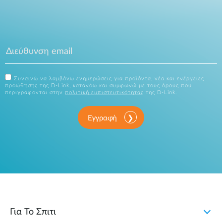
Συναινώ να λαμβάνω ενημερώσεις για προϊόντα, νέα και ενέργειες
προώθησης της D-Link, κατανόω και συμφωνώ με τους όρους που
περιγράφονται στην
πολιτική εμπιστευτικότητας
της D-Link.
Εγγραφή
Για Το Σπιτι