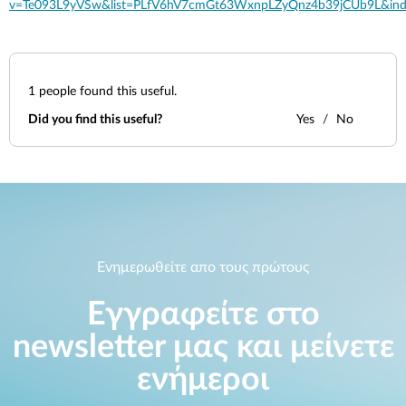
Accessories
v=Te093L9yVSw&list=PLfV6hV7cmGt63WxnpLZyQnz4b39jCUb9L&in
Videos
Υποστήριξη
mydlink
Accessories
Blog
Tech Alerts
Σημεία Πώλησης
1
people found this useful.
Σημεία Πώλησης
Did you find this useful?
Yes
No
FAQs
Warranty
Contact
Ενημερωθείτε απο τους πρώτους
Support Portal
Εγγραφείτε στο
newsletter μας και μείνετε
ενήμεροι