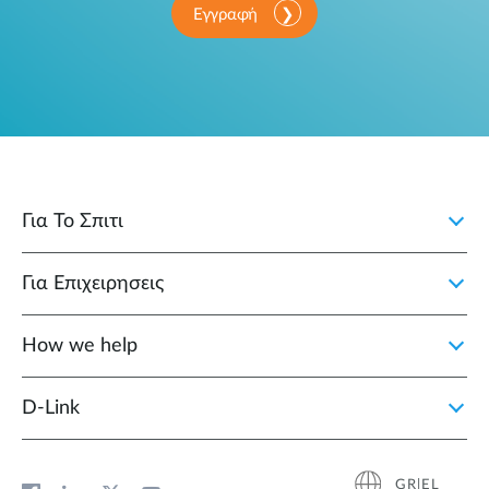
Εγγραφή
Για Το Σπιτι
Για Επιχειρησεις
How we help
D‑Link
GR|EL