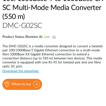
Accessories
Videos
SC Multi-Mode Media Converter
Υποστήριξη
mydlink
Accessories
(550 m)
Blog
Tech Alerts
Σημεία Πώλησης
DMC-G02SC
Σημεία Πώλησης
FAQs
Product Status (Revision A):
Live
The DMC-G02SC is a media converter designed to convert a twisted-
Warranty
pair 100/1000Base-T Gigabit Ethernet connection to a multi-mode
fibre 1000Base-SX Gigabit Ethernet connection to extend a
connection distance (up to 550 m) between two devices. This media
Contact
converter is equipped with one RJ-45 for twisted-pair and one fibre
optic SC port.
Download the datasheet.
Support Portal
Where to buy