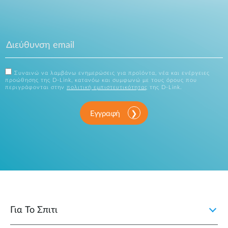
Συναινώ να λαμβάνω ενημερώσεις για προϊόντα, νέα και ενέργειες
προώθησης της D-Link, κατανόω και συμφωνώ με τους όρους που
περιγράφονται στην
πολιτική εμπιστευτικότητας
της D-Link.
Εγγραφή
Για Το Σπιτι