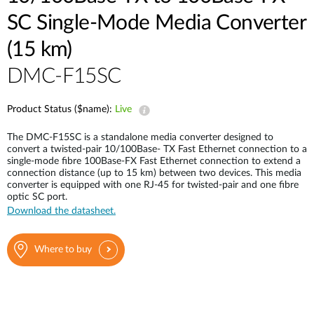
Accessories
Videos
SC Single-Mode Media Converter
Υποστήριξη
mydlink
Accessories
(15 km)
Blog
Tech Alerts
Σημεία Πώλησης
DMC-F15SC
Σημεία Πώλησης
FAQs
Product Status ($name):
Live
The DMC-F15SC is a standalone media converter designed to
Warranty
convert a twisted-pair 10/100Base- TX Fast Ethernet connection to a
single-mode fibre 100Base-FX Fast Ethernet connection to extend a
connection distance (up to 15 km) between two devices. This media
Contact
converter is equipped with one RJ-45 for twisted-pair and one fibre
optic SC port.
Download the datasheet.
Support Portal
Where to buy