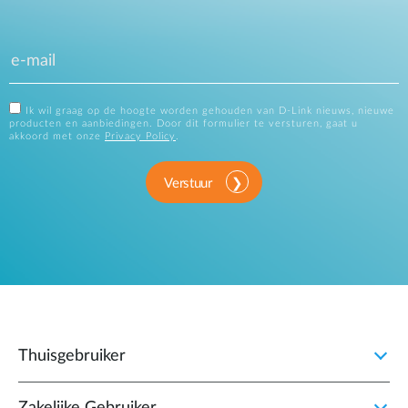
Ik wil graag op de hoogte worden gehouden van D-Link nieuws, nieuwe
producten en aanbiedingen. Door dit formulier te versturen, gaat u
akkoord met onze
Privacy Policy
.
Verstuur
Thuisgebruiker