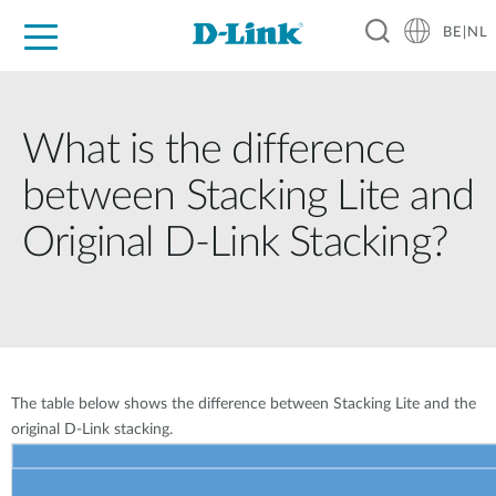
BE|NL
Voor Thuis
Business
Industrial
Support
Resources
Partners
What is the difference
between Stacking Lite and
Original D-Link Stacking?
The table below shows the difference between Stacking Lite and the
original D-Link stacking.