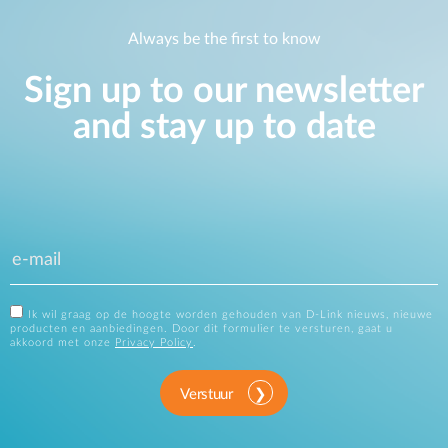
Always be the first to know
Sign up to our newsletter
and stay up to date
Ik wil graag op de hoogte worden gehouden van D-Link nieuws, nieuwe
producten en aanbiedingen. Door dit formulier te versturen, gaat u
akkoord met onze
Privacy Policy
.
Verstuur