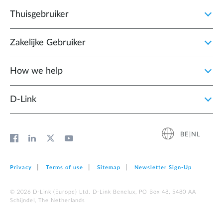
Thuisgebruiker
Zakelijke Gebruiker
How we help
D‑Link
BE|NL
Privacy
Terms of use
Sitemap
Newsletter Sign‑Up
© 2026 D‑Link (Europe) Ltd. D-Link Benelux, PO Box 48, 5480 AA
Schijndel, The Netherlands