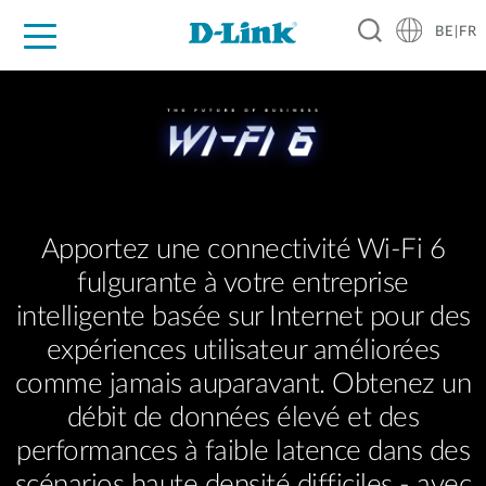
BE|FR
Grand Public
Entreprises
Industrie
Support
Ressources
Partenaires
Apportez une connectivité Wi-Fi 6
fulgurante à votre entreprise
intelligente basée sur Internet pour des
expériences utilisateur améliorées
comme jamais auparavant. Obtenez un
débit de données élevé et des
performances à faible latence dans des
scénarios haute densité difficiles - avec