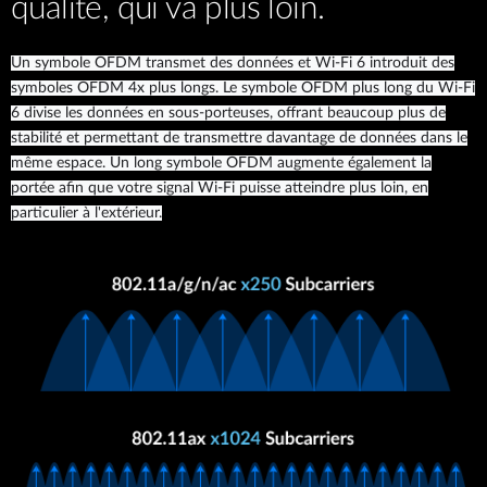
qualité, qui va plus loin.
Un symbole OFDM transmet des données et Wi-Fi 6 introduit des
symboles OFDM 4x plus longs. Le symbole OFDM plus long du Wi-Fi
6 divise les données en sous-porteuses, offrant beaucoup plus de
stabilité et permettant de transmettre davantage de données dans le
même espace. Un long symbole OFDM augmente également la
portée afin que votre signal Wi-Fi puisse atteindre plus loin, en
particulier à l'extérieur.