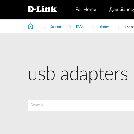
For Home
Для бізнес
Support
FAQs
adapters
usb a
usb adapters