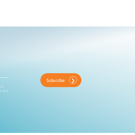
Subscribe
ink
d and