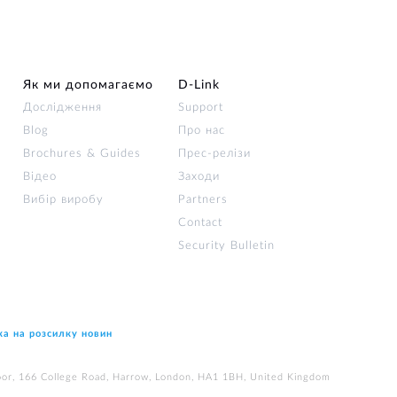
Як ми допомагаємо
D-Link
Дослідження
Support
Blog
Про нас
Brochures & Guides
Прес-релізи
Відео
Заходи
Вибір виробу
Partners
Contact
Security Bulletin
ка на розсилку новин
loor, 166 College Road, Harrow, London, HA1 1BH, United Kingdom