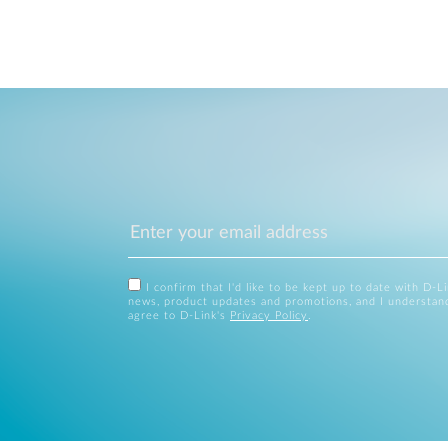
I confirm that I'd like to be kept up to date with D-L
news, product updates and promotions, and I understan
agree to D-Link's
Privacy Policy
.