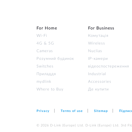
For Home
For Business
Wi‑Fi
Комутація
4G & 5G
Wireless
Cameras
Nuclias
Розумний будинок
IP-камери
Switches
відеоспостереження
Приладдя
Industrial
mydlink
Accessories
Where to Buy
Де купити
Privacy
Terms of use
Sitemap
Підпис
© 2026 D‑Link (Europe) Ltd. D‑Link (Europe) Ltd. 3rd F