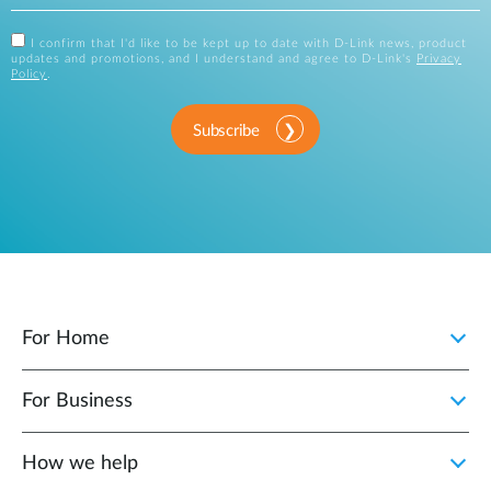
I confirm that I'd like to be kept up to date with D-Link news, product
updates and promotions, and I understand and agree to D-Link's
Privacy
Policy
.
Subscribe
For Home
For Business
How we help