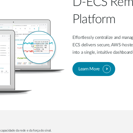
D-ECS Rem
Platform
Effortlessly centralize and ma
ECS delivers secure, AWS-hoste
into a single, intuitive dashboa
Learn More
capacidade da rede e da força do sinal.