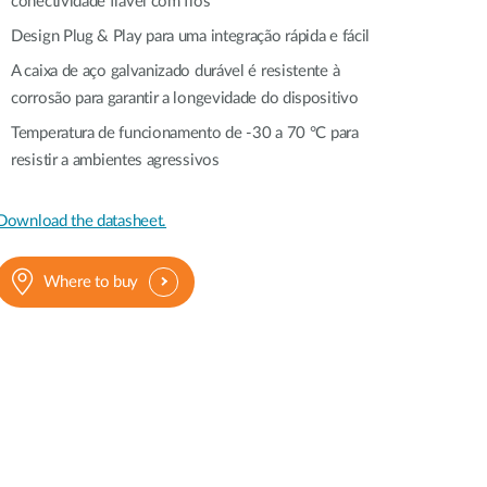
conectividade fiável com fios
Automation
Smart Pole
Design Plug & Play para uma integração rápida e fácil
A caixa de aço galvanizado durável é resistente à
corrosão para garantir a longevidade do dispositivo
Temperatura de funcionamento de -30 a 70 °C para
resistir a ambientes agressivos
Download the datasheet.
Where to buy