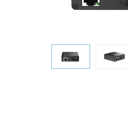
Unmanaged
Switches
PoE
Switches