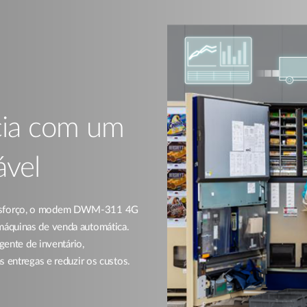
ncia com um
vel​
 esforço, o modem DWM-311 4G
máquinas de venda automática.
gente de inventário,
s entregas e reduzir os custos.